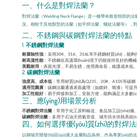
一、什么是對焊法蘭？
對焊法蘭（Welding Neck Flange）是一種帶有錐形頸部
況。相較于其他類型的法蘭（如平焊法蘭、螺紋法蘭等），對焊
二、不銹鋼與碳鋼對焊法蘭的特點
1.
不銹鋼對焊法蘭
耐腐蝕性強
：采用304、316、316L等不銹鋼材質(zhì)
耐高溫性能
：不銹鋼在高溫環(huán)境下仍能保持良好的機械
美觀耐用
：表面光潔，不易生銹，使用壽命長，維護成本低
2.
碳鋼對焊法蘭
強度高、成本低
：常用材質(zhì)為Q235、20#、A105等
適用范圍廣
：碳鋼法蘭通過表面處理（如鍍鋅、噴漆）可提升防腐
加工性能好
：易于焊接和加工，安裝方便，能夠滿足大多數(shù
三、應(yīng)用場景分析
不銹鋼對焊法蘭
：常用于化工原料輸送、食品加工設(shè)備、制藥
碳鋼對焊法蘭
：多用于石油天然氣管道、城市供水供熱系統(tǒng
四、如何選擇優(yōu)質(zhì)的對焊法
以聊城市開發(fā)區(qū)廣大金屬制品為例，作為專業(yè)的法