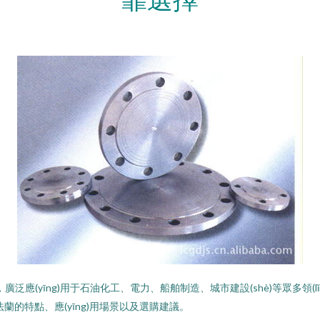
，廣泛應(yīng)用于石油化工、電力、船舶制造、城市建設(shè)等眾多領(
蘭的特點、應(yīng)用場景以及選購建議。