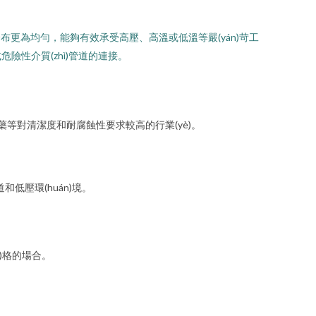
ng)力分布更為均勻，能夠有效承受高壓、高溫或低溫等嚴(yán)苛工
性介質(zhì)管道的連接。
ī)藥等對清潔度和耐腐蝕性要求較高的行業(yè)。
和低壓環(huán)境。
n)格的場合。