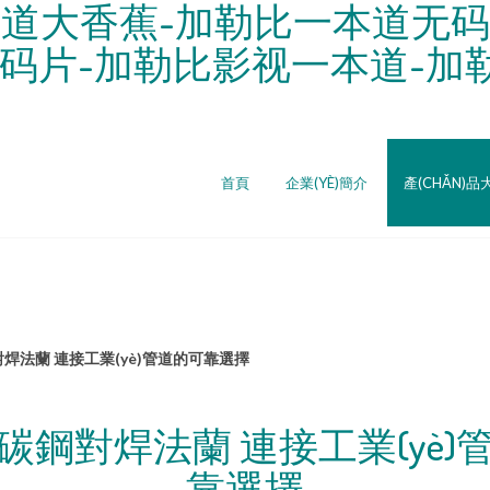
本道大香蕉-加勒比一本道无码
码片-加勒比影视一本道-加勒
首頁
企業(YÈ)簡介
產(CHǍN)品
焊法蘭 連接工業(yè)管道的可靠選擇
碳鋼對焊法蘭 連接工業(yè)
靠選擇