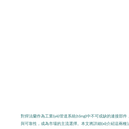
對焊法蘭作為工業(yè)管道系統(tǒng)中不可或缺的連接部件
與可靠性，成為市場的主流選擇。本文將詳細(xì)介紹這兩種法