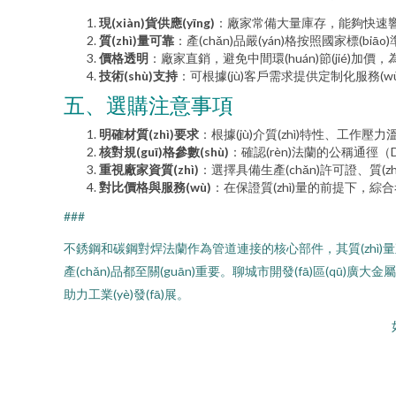
現(xiàn)貨供應(yīng)
：廠家常備大量庫存，能夠快速響應
質(zhì)量可靠
：產(chǎn)品嚴(yán)格按照國家標(biāo
價格透明
：廠家直銷，避免中間環(huán)節(jié)
技術(shù)支持
：可根據(jù)客戶需求提供定制化服務(w
五、選購注意事項
明確材質(zhì)要求
：根據(jù)介質(zhì)特性、工作壓力
核對規(guī)格參數(shù)
：確認(rèn)法蘭的公稱通徑（D
重視廠家資質(zhì)
：選擇具備生產(chǎn)許可證、質(zh
對比價格與服務(wù)
：在保證質(zhì)量的前提下，綜
###
不銹鋼和碳鋼對焊法蘭作為管道連接的核心部件，其質(zhì)量直接
產(chǎn)品都至關(guān)重要。聊城市開發(fā)區(qū)廣大
助力工業(yè)發(fā)展。