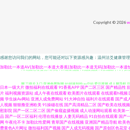
Copyright © 2026
w
感谢您访问我们的网站，您可能还对以下资源感兴趣：温州沽爻健康管理
AV岛国论坛 蜜桃91网站 91V观看视频 91视频视频 91在线国内 9
加勒比一本道AV|加勒比一本道大香蕉|加勒比一本道无码|加勒比一本道怡
网 三级片入口 亚洲色图制服 91丝袜拍拍 av总站 爱豆视频 成人网导航
日本一级大片
微拍福利在线观看
91香蕉APP
国产二区三区
国产精品性
片
福利视频资源站
成人午夜在线观看
欧美图片在线观看
在线观看h视频
韩国有码一级在线 激情综合绯色 蜜桃成人福利影院 日韩免费成人网 亚洲男
频
学生妹Av网站
亚洲人成免费网站
91大神自拍
福利片在线观看
国产成
人视频
狠狠撸亚洲欧美
91操碰在线
国产高清精品二区
国产欧美在线视频
亚洲伊人网香蕉网 91经典视频播放 国产欧美精品啪啪 久久国产熟女视频 9
慰影院
国产一区二区二区
国产偷窥盗摄视频
成人动漫网站观看
欧美第一
品
国产一区二区福利
伦理在线播放
人妻无码精品
91自拍在线观看
国产
网
午夜伦不卡
加勒比性爱网
青草国产在线视频
亚洲国产精品导航
欧美
天肏肏 午夜影院岛国 亚洲色图综合 肏91网 韩国无码三级片a 美女很黄免费
费黄色A片网址
微拍福利国产视频
国产人成无码视频
国产原创区色花堂