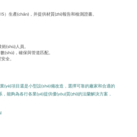
IN、JIS）生產(chǎn)，并提供材質(zhì)報告和檢測證書。
術(shù)人員。
參數(shù)，確保與管道匹配。
工程安全。
工業(yè)項目還是小型設(shè)備改造，選擇可靠的廠家和合適的
體系，能夠為各行各業(yè)提供優(yōu)質(zhì)的法蘭解決方案，
l