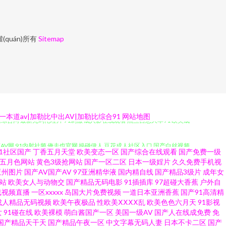
(quán)所有
Sitemap
妞综合网 最新无码伦理片 91刺激 成人影在线观看 黑丝自慰久草91 欧美成
道av|加勒比中出AV|加勒比综合91
网站地图
蕉AV网 91内射社频 俺去也官网 操碰伊人 豆花成人社区入口 国产白丝视频
91社区国产
丁香五月天堂
欧美变态一区
国产综合在线观看
国产免费一级
五月色网站
黄色3级抢网站
国产一区二区
日本一级婬片
久久免费手机视
 久草在线午夜剧场 免费欧美A片 人人妻超碰 日韩精品网 天天日天天干少妇
亚州图片
国产AV国产AV
97亚洲精华液
国内精自线
国产精品3级片
成年女
站
欧美女人与动物交
国产精品无码电影
91插插库
97超碰大香蕉
户外自
下载 操碰无码 豆花视频91视频 国产欧美 免费上网看AV 欧洲性爱av 天
线视频直播
一区xxxxx
岛国大片免费视频
一道日本亚洲香蕉
国产91高清精
成人精品无码视频
欧美午夜极品
性欧美ⅩⅩⅩⅩ乱
欧美色色六月天
91影视
女
91碰在线
欧美裸模
萌白酱国产一区
美国一级AV
国产人在线成免费
免
丝袜视频 海角社区最新网址 九九月老司机 欧美AA岛国 日韩肏逼网 熟女超碰7
国产精品天干天
国产精品午夜一区
中文字幕无码人妻
日本不卡二区
国产