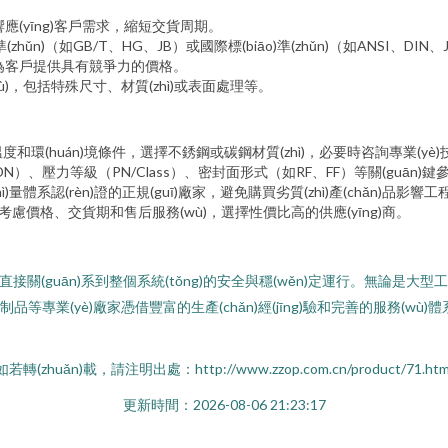
(yīng)客戶需求，縮短交貨周期。
)準(zhǔn)（如GB/T、HG、JB）或國際標(biāo)準(zhǔn)（如ANSI、D
加價，為客戶提供具有競爭力的價格。
ù)，包括特殊尺寸、材質(zhì)或表面處理等。
溫度和環(huán)境條件，選擇不銹鋼或碳鋼材質(zhì)，必要時咨詢專業(yè)技
N）、壓力等級（PN/Class）、密封面形式（如RF、FF）等關(guān)鍵
ì)量體系認(rèn)證的正規(guī)廠家，避免購買劣質(zhì)產(chǎn)品影響
合考慮價格、交貨期和售后服務(wù)，選擇性價比高的供應(yīng)商。
關(guān)系到整個系統(tǒng)的安全與穩(wěn)定運行。無論是大型
金屬制品等專業(yè)廠家憑借豐富的生產(chǎn)經(jīng)驗和完善的服務(wù)
如若轉(zhuǎn)載，請注明出處：http://www.zzop.com.cn/product/71.htm
更新時間：2026-08-06 21:23:17