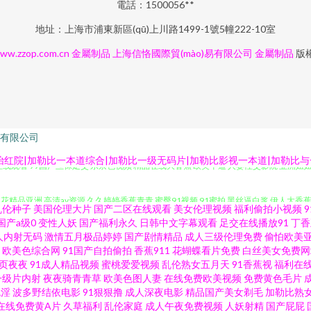
電話：1500056**
地址：上海市浦東新區(qū)上川路1499-1號5幢222-10室
ww.zzop.com.cn
金屬制品
上海信恪國際貿(mào)易有限公司
金屬制品
版權
有限公司
1孕妇在线观看 99国产丝袜足交 东京色视频 精品在线大香蕉 欧美干逼 人妻性交影院 亚洲妞
红院|加勒比一本道综合|加勒比一级无码片|加勒比影视一本道|加勒比与一本
 豆花精品亚洲 高清av资源 久久婷婷香蕉青青 蜜臀91视频 91蜜拍 黑丝逼白浆 伊人大香
乱伦种子
美国伦理大片
国产二区在线观看
美女伦理视频
福利偷拍小视频
国产a级0
变性人妖
国产福利永久
日韩中文字幕观看
足交在线播放91
丁香
女操逼视频 伊人狠狠干 91人人草人妻 av三级网址 白丝学姐自慰 国产91黑丝高跟
人内射无码
激情五月极品婷婷
国产剧情精品
成人三级伦理免费
偷怕欧美
欧美色综合网
91国产自拍偷拍
香蕉911
花蝴蝶看片免费
白丝美女免费网
9超碰草 国产视频官网91 久久国产精品电影 日韩第1页 香蕉网站在线观看 91黄瓜视频
页夜夜
91成人精品视频
蜜桃爱爱视频
乱伦熟女五月天
91香蕉视
福利在
一级片内射
夜夜骑青青草
欧美色图人妻
在线免费欧美视频
免费黄色毛片
色淫
波多野结依电影
91狠狠撸
成人深夜电影
精品国产美女剃毛
加勒比熟
 人妻丝袜20p 日韩三级片AV 亚洲导航 91探花黑丝视频 超碰91成人在线 国产91
在线免费黄A片
久草福利
乱伦家庭
成人午夜免费视频
人妖射精
国产屁屁