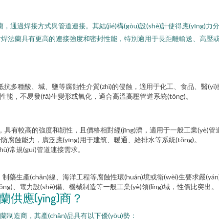
的法蘭，通過焊接方式與管道連接。其結(jié)構(gòu)設(shè)計使得應(yī
法蘭具有更高的連接強度和密封性能，特別適用于長距離輸送、高壓或危險
，能夠抵抗多種酸、堿、鹽等腐蝕性介質(zhì)的侵蝕，適用于化工、食品、醫(y
性能，不易發(fā)生變形或氧化，適合高溫高壓管道系統(tǒng)。
。
碳鋼，具有較高的強度和韌性，且價格相對經(jīng)濟，適用于一般工業(yè)管道
蝕能力，廣泛應(yīng)用于建筑、暖通、給排水等系統(tǒng)。
)常規(guī)管道連接需求。
生產(chǎn)線、海洋工程等腐蝕性環(huán)境或衛(wèi)生要求嚴(yá
)、電力設(shè)備、機械制造等一般工業(yè)領(lǐng)域，性價比突出。
蘭供應(yīng)商？
蘭制造商，其產(chǎn)品具有以下優(yōu)勢：