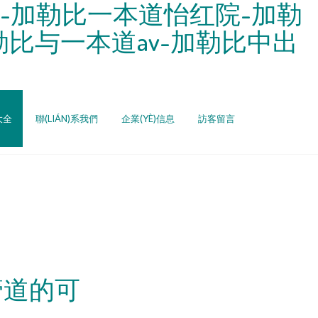
-加勒比一本道怡红院-加勒
比与一本道av-加勒比中出
大全
聯(LIÁN)系我們
企業(YÈ)信息
訪客留言
管道的可