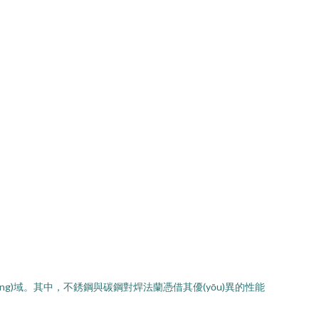
lǐng)域。其中，不銹鋼與碳鋼對焊法蘭憑借其優(yōu)異的性能