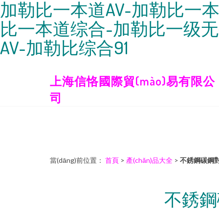
加勒比一本道AV-加勒比一
比一本道综合-加勒比一级无
AV-加勒比综合91
上海信恪國際貿(mào)易有限公
司
當(dāng)前位置：
首頁
>
產(chǎn)品大全
>
不銹鋼碳鋼對
不銹鋼